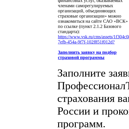
финансовых услуг, оказываемых
членами саморегулируемых
организаций, объединяющих
страховые организации» можно
ознакомиться на сайте САО «ВСК»
по ссылке (пункт 2.1.2 Базового
стандарта):
https://www.vsk.ru/cms/assets/1f304c0
7efb-454a-9f7f-102f851f012d?
Заполнить заявку на подбор
страховой программы
Заполните заяв
ПрофессионалЪ
страхования в
России и прок
программ.