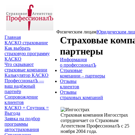
Физическим лицам
Юридическим ли
Главная
Страховые комп
КАСКО страхование
Как выбрать
партнеры
страховую программу
КАСКО
Информация
Что скрывают
о профессионалЪ
страховые компании
Страховые
Калькулятор КАСКО
компании – партнеры
ПрофессионалЪ —
Отзывы
ваш надёжный
клиентов
партнёр
Отзывы
Сопровождение
страховых компаний
клиентов
КАСКО + Спутник =
Выгода
Страховая компания Ингосстрах
Заявка на подбор
сотрудничает со Страховым
программы
Агентством ПрофессионалЪ с 25
автострахования
ноября 2004 года.
Страхование