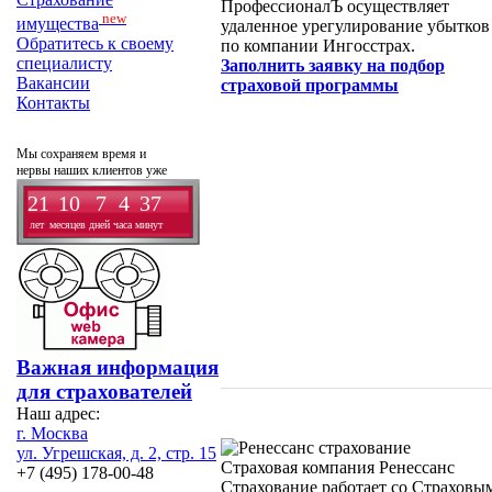
ПрофессионалЪ осуществляет
new
имущества
удаленное урегулирование убытков
Обратитесь к своему
по компании Ингосстрах.
специалисту
Заполнить заявку на подбор
Вакансии
страховой программы
Контакты
Мы сохраняем время и
нервы наших клиентов уже
21
10
7
4
37
лет
месяцев
дней
часа
минут
Важная информация
для страхователей
Наш адрес:
г. Москва
ул. Угрешская, д. 2, стр. 15
Страховая компания Ренессанс
+7 (495) 178-00-48
Страхование работает со Страховы