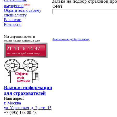
Заявка на подбор страховой пр
new
имущества
ФИО
Обратитесь к своему
специалисту
Вакансии
Контакты
Мы сохраняем время и
Заполнить подробную заявку
нервы наших клиентов уже
21
10
6
14
47
лет
месяцев
дней
часов
минут
Важная информация
для страхователей
Наш адрес:
г. Москва
ул. Угрешская, д. 2, стр. 15
+7 (495) 178-00-48