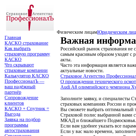
Физическим лицам
Юридическим ли
Главная
Важная информац
КАСКО страхование
Как выбрать
Российский рынок страхования не с
страховую программу
самым красивым образом уходят с р
КАСКО
акты.
Что скрывают
Часто эта информация является важ
страховые компании
актуальные новости.
Калькулятор КАСКО
Страховое Агентство Профессионал
ПрофессионалЪ —
О прохождении технического осмот
ваш надёжный
Audi A8 олимпийского чемпиона Ху
партнёр
Сопровождение
Заполните заявку, и специалисты С
клиентов
страховых компаниях России и про
КАСКО + Спутник =
Вы сможете выбрать оптимальный т
Выгода
Страховой полис выбранной вами с
Заявка на подбор
МКАД и ближайшего Подмосковья. В
программы
Если вам удобнее указать все парам
автострахования
Если у вас мало времени, заполнит
Страхование