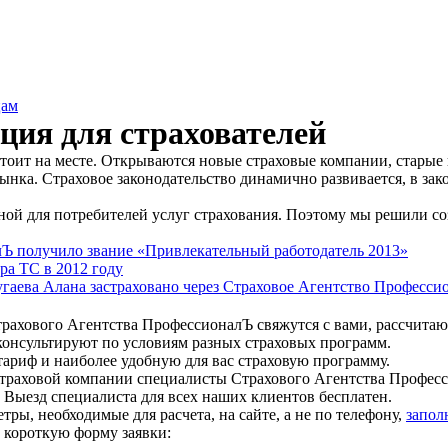
цам
ия для страхователей
тоит на месте. Открываются новые страховые компании, старые
ынка. Страховое законодательство динамично развивается, в зак
ной для потребителей услуг страхования. Поэтому мы решили соз
Ъ получило звание «Привлекательный работодатель 2013»
ра ТС в 2012 году
гаева Алана застраховано через Страховое Агентство Професси
трахового Агентства ПрофессионалЪ свяжутся с вами, рассчитаю
консультируют по условиям разных страховых программ.
ариф и наиболее удобную для вас страховую программу.
траховой компании специалисты Страхового Агентства Профессио
ыезд специалиста для всех наших клиентов бесплатен.
етры, необходимые для расчета, на сайте, а не по телефону,
запол
е короткую форму заявки: